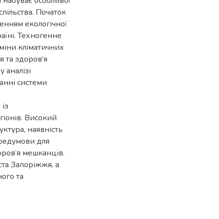
а набуває особливої
спільства. Початок
ренням екологічної
країні. Техногенне
зміни кліматичних
я та здоров’я
 аналізі
анні системи
 із
гіонів. Високий
ктура, наявність
ередумови для
ров’я мешканців.
ста Запоріжжя, а
ого та