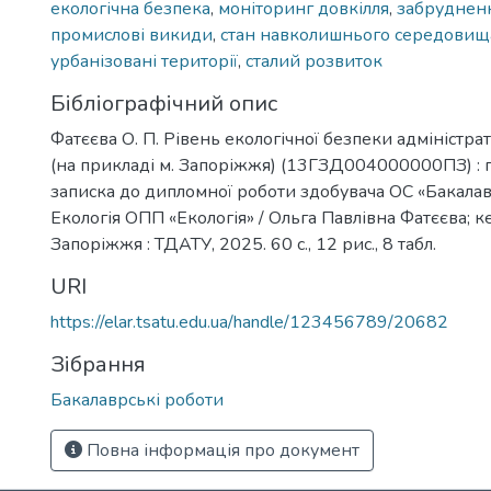
екологічна безпека
,
моніторинг довкілля
,
забрудненн
промислові викиди
,
стан навколишнього середовищ
урбанізовані території
,
сталий розвиток
Бібліографічний опис
Фатєєва О. П. Рівень екологічної безпеки адмініст
(на прикладі м. Запоріжжя) (13ГЗД004000000ПЗ) :
записка до дипломної роботи здобувача ОС «Бакалавр
Екологія ОПП «Екологія» / Ольга Павлівна Фатєєва; ке
Запоріжжя : ТДАТУ, 2025. 60 с., 12 рис., 8 табл.
URI
https://elar.tsatu.edu.ua/handle/123456789/20682
Зібрання
Бакалаврські роботи
Повна інформація про документ