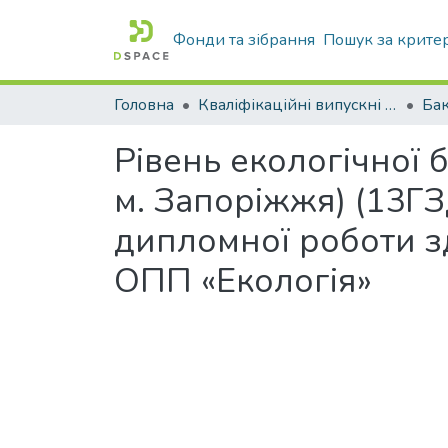
Фонди та зібрання
Пошук за крите
Головна
Кваліфікаційні випускні роботи бакалаврів і магістрів
Бак
Рівень екологічної 
м. Запоріжжя) (13Г
дипломної роботи зд
ОПП «Екологія»