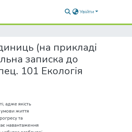
Увійти
диниць (на прикладі
льна записка до
пец. 101 Екологія
і, адже якість
 умови життя
рогресу та
тає навантаження