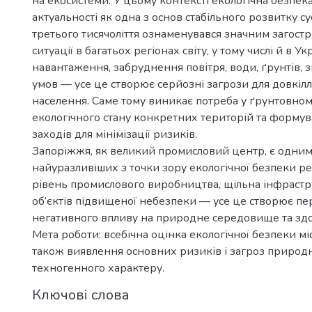
на екосистеми. У цьому контексті екологічна безпек
актуальності як одна з основ стабільного розвитку су
третього тисячоліття ознаменувався значним загост
ситуації в багатьох регіонах світу, у тому числі й в У
навантаження, забруднення повітря, води, ґрунтів, 
умов — усе це створює серйозні загрози для довкілл
населення. Саме тому виникає потреба у ґрунтовному
екологічного стану конкретних територій та формув
заходів для мінімізації ризиків.
Запоріжжя, як великий промисловий центр, є одним
найуразливіших з точки зору екологічної безпеки ре
рівень промислового виробництва, щільна інфрастру
об’єктів підвищеної небезпеки — усе це створює п
негативного впливу на природне середовище та здо
Мета роботи: всебічна оцінка екологічної безпеки мі
також виявлення основних ризиків і загроз природн
техногенного характеру.
Ключові слова