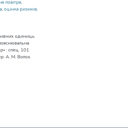
я повітря
,
а
,
оцінка ризиків
,
ративних одиниць
 пояснювальна
» : спец. 101
р. А. М. Волох.