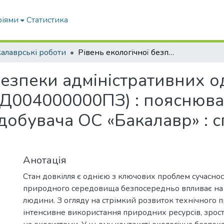
ріями
Статистика
алаврські роботи
Рівень екологічної безпеки адміністративних одиниць (на прикладі м. Запоріжжя) (13ГЗД004000000ПЗ) : пояснювальна записка до дипломної роботи здобувача ОС «Бакалавр» : спец. 101 Екологія ОПП «Екологія»
безпеки адміністративних о
ЗД004000000ПЗ) : пояснюва
обувача ОС «Бакалавр» : с
Анотація
Стан довкілля є однією з ключових проблем сучасност
природного середовища безпосередньо впливає на
людини. З огляду на стрімкий розвиток технічного п
інтенсивне використання природних ресурсів, зрос