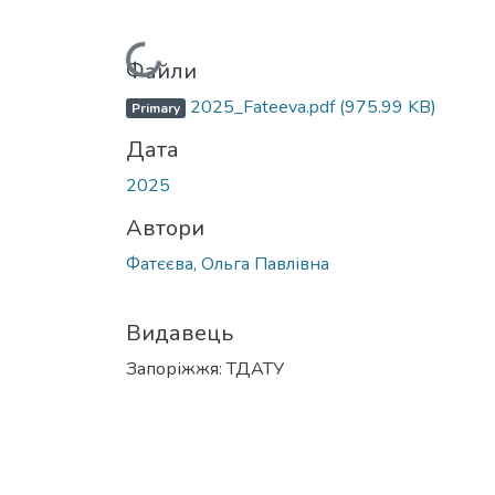
Вантажиться...
Файли
2025_Fateeva.pdf
(975.99 KB)
Primary
Дата
2025
Автори
Фатєєва, Ольга Павлівна
Видавець
Запоріжжя: ТДАТУ