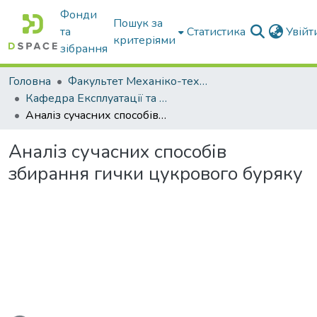
Фонди
Пошук за
та
Статистика
Увій
критеріями
зібрання
Головна
Факультет Механіко-технологічний
Кафедра Експлуатації та технічного сервісу машин
Аналіз сучасних способів збирання гички цукрового буряку
Аналіз сучасних способів
збирання гички цукрового буряку