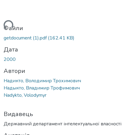
ться...
Файли
getdocument (1).pdf
(162.41 KB)
Дата
2000
Автори
Надикто, Володимир Трохимович
Надыкто, Владимир Трофимович
Nadykto, Volodymyr
Видавець
Державний департамент інтелектуальної власності