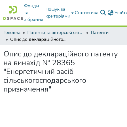
Фонди
Пошук за
та
Статистика
Увій
критеріями
зібрання
Головна
Патенти та авторські свідоцтва
Патенти
Опис до деклараційного патенту на винахід № 28365 "Енергетичний засіб сільськогосподарського призначення"
Опис до деклараційного патенту
на винахід № 28365
"Енергетичний засіб
сільськогосподарського
призначення"