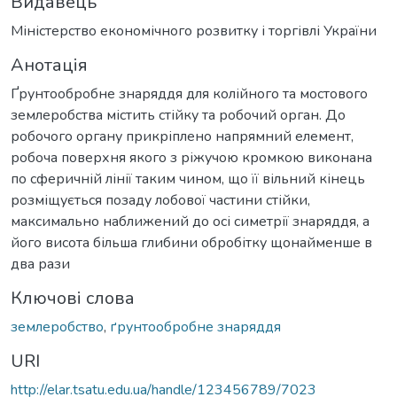
Видавець
Міністерство економічного розвитку і торгівлі України
Анотація
Ґрунтообробне знаряддя для колійного та мостового
землеробства містить стійку та робочий орган. До
робочого органу прикріплено напрямний елемент,
робоча поверхня якого з ріжучою кромкою виконана
по сферичній лінії таким чином, що її вільний кінець
розміщується позаду лобової частини стійки,
максимально наближений до осі симетрії знаряддя, а
його висота більша глибини обробітку щонайменше в
два рази
Ключові слова
землеробство
,
ґрунтообробне знаряддя
URI
http://elar.tsatu.edu.ua/handle/123456789/7023