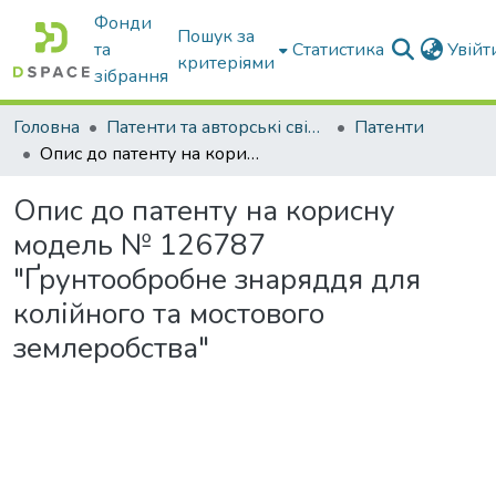
Фонди
Пошук за
та
Статистика
Увій
критеріями
зібрання
Головна
Патенти та авторські свідоцтва
Патенти
Опис до патенту на корисну модель № 126787 "Ґрунтообробне знаряддя для колійного та мостового землеробства"
Опис до патенту на корисну
модель № 126787
"Ґрунтообробне знаряддя для
колійного та мостового
землеробства"