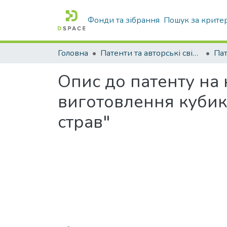
Фонди та зібрання
Пошук за крите
Головна
Патенти та авторські свідоцтва
Па
Опис до патенту на
виготовлення кубик
страв"
Вантажиться...