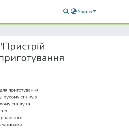
Увійти
"Пристрій
 приготування
 для приготування
, рухому стінку з
ому стінку та
ено
мороженого
орожнинами