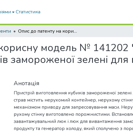
ріями
Статистика
тенти
Опис до патенту на корисну модель № 141202 "Пристрій виготовлення кубиків замороженої зелені для приготування страв"
 корисну модель № 141202 
ів замороженої зелені для
Анотація
Пристрій виготовлення кубиків замороженої зелені
страв містить нерухомий контейнер, нерухому стінку
механізмом приводу для запресовування маси. Нерух
рухому стінку виготовлено порожнистими. Встановл
завантажувальний люк і люк для вивантаження за
продукту та генератор холоду, який сполучено з п