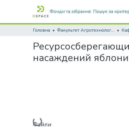
Фонди та зібрання
Пошук за крите
Головна
Факультет Агротехнологій та екології
Ресурсосберегающи
насаждений яблони
Вантажиться...
Файли