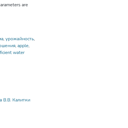
parameters are
ма
,
урожайность
,
ошения
,
apple
,
ficient water
 В.В. Калитки