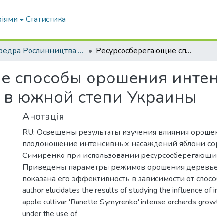
ріями
Статистика
Кафедра Рослинництва та садівництва ім. професора В.В. Калитки
Ресурсосберегающие способы орошения интенсивных насаждений яблони в южной степи Украины
е способы орошения инте
 в южной степи Украины
Анотація
RU: Освещены результаты изучения влияния орошен
плодоношение интенсивных насаждений яблони со
Симиренко при использовании ресурсосберегающих
Приведены параметры режимов орошения деревьев
показана его эффективность в зависимости от способ
author elucidates the results of studying the influence of i
apple cultivar 'Ranette Symyrenkо' intense orchards growt
under the use of