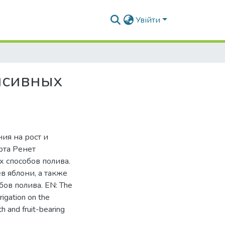
Увійти
нсивных
ия на рост и
рта Ренет
 способов полива.
 яблони, а также
ов полива. EN: The
rrigation on the
h and fruit-bearing