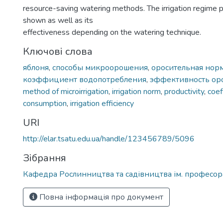
resource-saving watering methods. The irrigation regime 
shown as well as its
effectiveness depending on the watering technique.
Ключові слова
яблоня
,
способы микроорошения
,
оросительная нор
коэффициент водопотребления
,
эффективность ор
method of microirrigation
,
irrigation norm
,
productivity
,
coef
consumption
,
irrigation efficiency
URI
http://elar.tsatu.edu.ua/handle/123456789/5096
Зібрання
Кафедра Рослинництва та садівництва ім. професора
Повна інформація про документ