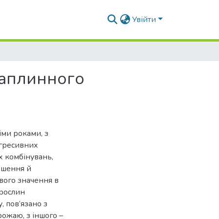
Увійти
раплинного
іми роками, з
огресивних
 комбінувань,
ошення й
вого значення в
 рослин
, пов’язано з
ожаю, з іншого –