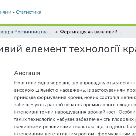
ріями
Статистика
Кафедра Рослинництва та садівництва ім. професора В.В. Калитки
Фертигація як важливий елемент технології краплинного зрошення черешні
ивий елемент технології к
Анотація
Нові типи садів черешні, що впроваджуються останн
високою щільністю насаджень, із застосуванням пр
прийомів формування крони, нових сортопідщепних
забезпечують ранній початок промислового плодон
інтенсивні темпи нарощування врожайності. Особли
таких технологіях набуває забезпеченість плодових
поживними речовинами і вологою, що, з одного боку
інтенсивним вегетативним ростом і формуванням вр