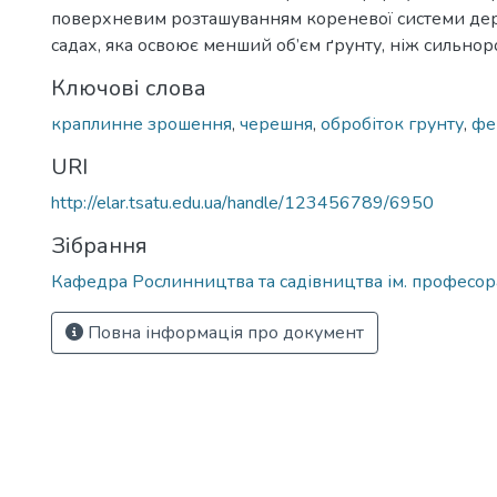
поверхневим розташуванням кореневої системи дер
садах, яка освоює менший об’єм ґрунту, ніж сильнор
Ключові слова
краплинне зрошення
,
черешня
,
обробіток грунту
,
фе
URI
http://elar.tsatu.edu.ua/handle/123456789/6950
Зібрання
Кафедра Рослинництва та садівництва ім. професора
Повна інформація про документ