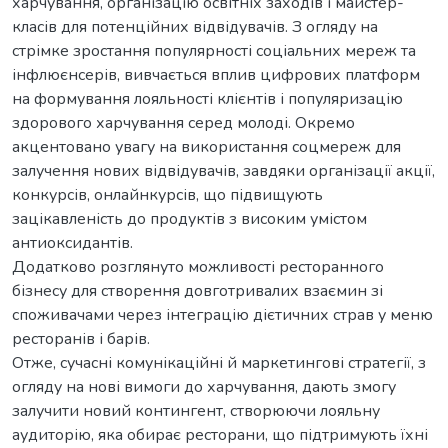
харчування, організацію освітніх заходів і майстер-
класів для потенційних відвідувачів. З огляду на
стрімке зростання популярності соціальних мереж та
інфлюєнсерів, вивчається вплив цифрових платформ
на формування лояльності клієнтів і популяризацію
здорового харчування серед молоді. Окремо
акцентовано увагу на використання соцмереж для
залучення нових відвідувачів, завдяки організації акції,
конкурсів, онлайнкурсів, що підвищують
зацікавленість до продуктів з високим умістом
антиоксидантів.
Додатково розглянуто можливості ресторанного
бізнесу для створення довготривалих взаємин зі
споживачами через інтеграцію дієтичних страв у меню
ресторанів і барів.
Отже, сучасні комунікаційні й маркетингові стратегії, з
огляду на нові вимоги до харчування, дають змогу
залучити новий контингент, створюючи лояльну
аудиторію, яка обирає ресторани, що підтримують їхні