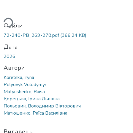
Вантажиться...
Файли
72-240-PB_269-278.pdf
(366.24 KB)
Дата
2026
Автори
Koretska, Iryna
Polyovyk Volodymyr
Matyushenko, Raisa
Корецька, Ірина Львівна
Польовик, Володимир Вікторович
Матюшенко, Раїса Василівна
Видавець