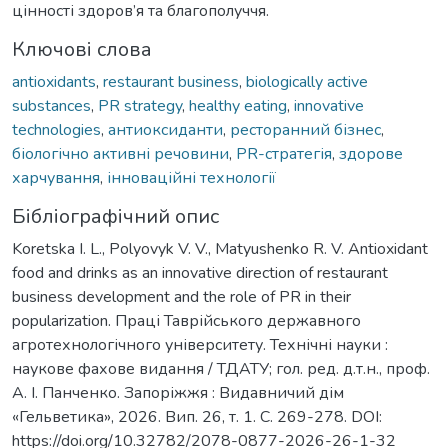
цінності здоров’я та благополуччя.
Ключові слова
antioxidants
,
restaurant business
,
biologically active
substances
,
PR strategy
,
healthy eating
,
innovative
technologies
,
антиоксиданти
,
ресторанний бізнес
,
біологічно активні речовини
,
PR-стратегія
,
здорове
харчування
,
інноваційні технології
Бібліографічний опис
Koretska І. L., Polyovyk V. V., Matyushenko R. V. Antioxidant
food and drinks as an innovative direction of restaurant
business development and the role of PR in their
popularization. Праці Таврійського державного
агротехнологічного університету. Технічні науки :
наукове фахове видання / ТДАТУ; гол. ред. д.т.н., проф.
А. І. Панченко. Запоріжжя : Видавничий дім
«Гельветика», 2026. Вип. 26, т. 1. С. 269-278. DOI:
https://doi.org/10.32782/2078-0877-2026-26-1-32