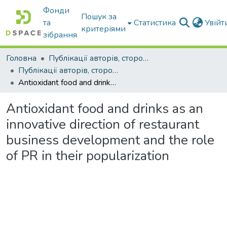
Фонди
Пошук за
та
Статистика
Увій
критеріями
зібрання
Головна
Публікації авторів, сторонніх університету
Публікації авторів, сторонніх університету
Antioxidant food and drinks as an innovative direction of restaurant business development and the role of PR in their popularization
Antioxidant food and drinks as an
innovative direction of restaurant
business development and the role
of PR in their popularization