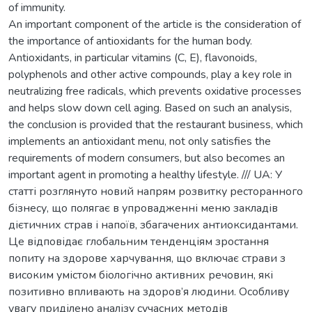
of immunity.
An important component of the article is the consideration of
the importance of antioxidants for the human body.
Antioxidants, in particular vitamins (C, E), flavonoids,
polyphenols and other active compounds, play a key role in
neutralizing free radicals, which prevents oxidative processes
and helps slow down cell aging. Based on such an analysis,
the conclusion is provided that the restaurant business, which
implements an antioxidant menu, not only satisfies the
requirements of modern consumers, but also becomes an
important agent in promoting a healthy lifestyle. /// UA: У
статті розглянуто новий напрям розвитку ресторанного
бізнесу, що полягає в упровадженні меню закладів
дієтичних страв і напоїв, збагачених антиоксидантами.
Це відповідає глобальним тенденціям зростання
попиту на здорове харчування, що включає страви з
високим умістом біологічно активних речовин, які
позитивно впливають на здоров’я людини. Особливу
увагу приділено аналізу сучасних методів