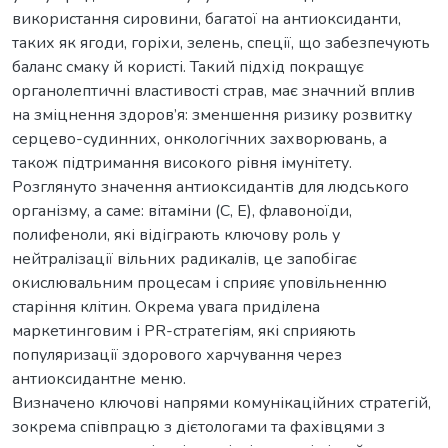
використання сировини, багатої на антиоксиданти,
таких як ягоди, горіхи, зелень, спеції, що забезпечують
баланс смаку й користі. Такий підхід покращує
органолептичні властивості страв, має значний вплив
на зміцнення здоров’я: зменшення ризику розвитку
серцево-судинних, онкологічних захворювань, а
також підтримання високого рівня імунітету.
Розглянуто значення антиоксидантів для людського
організму, а саме: вітаміни (C, E), флавоноїди,
полифеноли, які відіграють ключову роль у
нейтралізації вільних радикалів, це запобігає
окислювальним процесам і сприяє уповільненню
старіння клітин. Окрема увага приділена
маркетинговим і PR-стратегіям, які сприяють
популяризації здорового харчування через
антиоксидантне меню.
Визначено ключові напрями комунікаційних стратегій,
зокрема співпрацю з дієтологами та фахівцями з