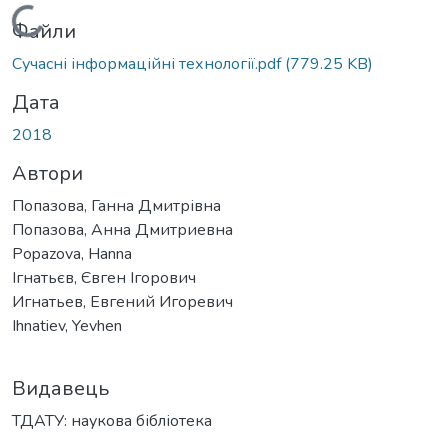
Вантажиться...
Файли
Сучасні інформаційні технології.pdf
(779.25 KB)
Дата
2018
Автори
Попазова, Ганна Дмитрівна
Попазова, Анна Дмитриевна
Popazova, Hanna
Ігнатьєв, Євген Ігорович
Игнатьев, Евгений Игоревич
Ihnatiev, Yevhen
Видавець
ТДАТУ: наукова бібліотека