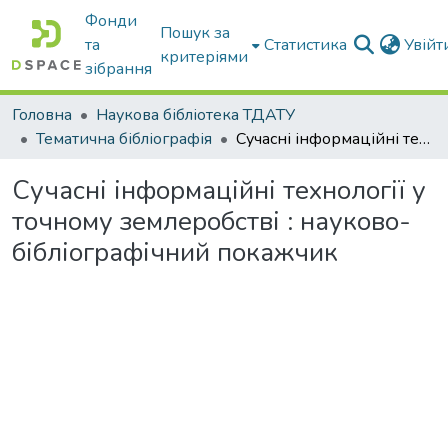
Фонди
Пошук за
та
Статистика
Увій
критеріями
зібрання
Головна
Наукова бібліотека ТДАТУ
Тематична бібліографія
Сучасні інформаційні технології у точному землеробстві : науково-бібліографічний покажчик
Сучасні інформаційні технології у
точному землеробстві : науково-
бібліографічний покажчик