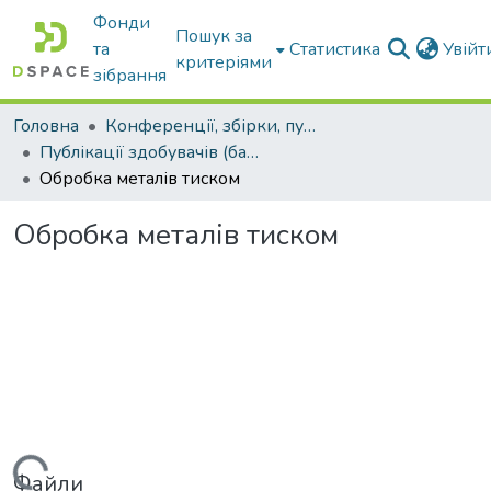
Фонди
Пошук за
та
Статистика
Увій
критеріями
зібрання
Головна
Конференції, збірки, публікації молодих вчених і здобувачів : магістрів, бакалаврів, аспірантів.
Публікації здобувачів (бакалаврів. магістрів, аспірантів)
Обробка металів тиском
Обробка металів тиском
Файли