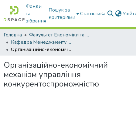
Фонди
Пошук за
та
Статистика
Увій
критеріями
зібрання
Головна
Факультет Економіки та бізнесу
Кафедра Менеджменту та публічного адміністрування
Організаційно-економічний механізм управління конкурентоспроможністю
Організаційно-економічний
механізм управління
конкурентоспроможністю