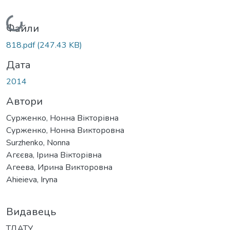
Вантажиться...
Файли
818.pdf
(247.43 KB)
Дата
2014
Автори
Сурженко, Нонна Вікторівна
Сурженко, Нонна Викторовна
Surzhenko, Nonna
Агєєва, Ірина Вікторівна
Агеева, Ирина Викторовна
Ahieieva, Iryna
Видавець
ТДАТУ