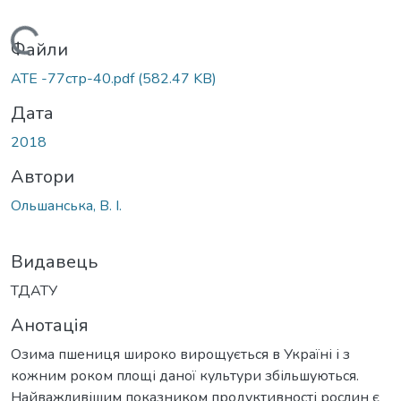
Вантажиться...
Файли
АТЕ -77стр-40.pdf
(582.47 KB)
Дата
2018
Автори
Ольшанська, В. І.
Видавець
ТДАТУ
Анотація
Озима пшениця широко вирощується в Україні і з
кожним роком площі даної культури збільшуються.
Найважливішим показником продуктивності рослин є