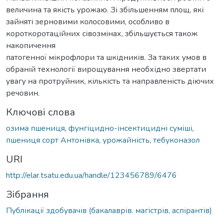
величина та якість урожаю. Зі збільшенням площ, які
зайняті зерновими колосовими, особливо в
короткоротаційних сівозмінах, збільшується також
накопичення
патогенної мікрофлори та шкідників. За таких умов в
обраній технології вирощування необхідно звертати
увагу на протруйник, кількість та направленість діючих
речовин.
Ключові слова
озима пшениця
,
фунгіцидно-інсектицидні суміші
,
пшениця сорт Антонівка
,
урожайність
,
тебуконазол
URI
http://elar.tsatu.edu.ua/handle/123456789/6476
Зібрання
Публікації здобувачів (бакалаврів. магістрів, аспірантів)