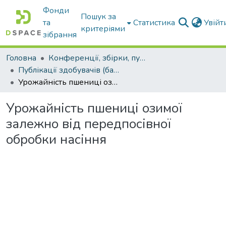
Фонди
Пошук за
та
Статистика
Увій
критеріями
зібрання
Головна
Конференції, збірки, публікації молодих вчених і здобувачів : магістрів, бакалаврів, аспірантів.
Публікації здобувачів (бакалаврів. магістрів, аспірантів)
Урожайність пшениці озимої залежно від передпосівної обробки насіння
Урожайність пшениці озимої
залежно від передпосівної
обробки насіння