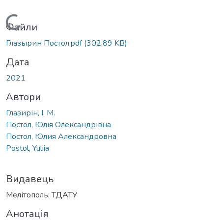
Вантажиться...
Файли
Глазырин Постол.pdf
(302.89 KB)
Дата
2021
Автори
Глазирін, І. М.
Постол, Юлія Олександрівна
Постол, Юлия Александровна
Postol, Yuliia
Видавець
Мелітополь: ТДАТУ
Анотація