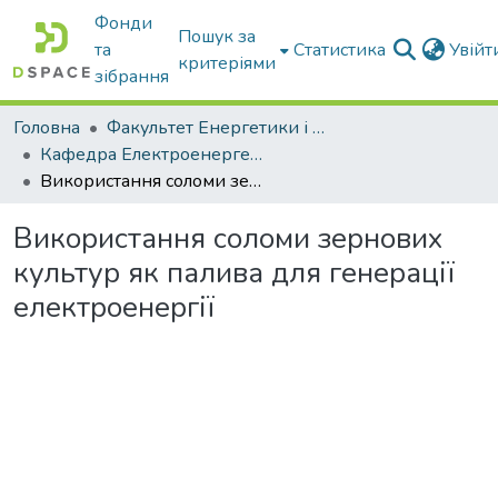
Фонди
Пошук за
та
Статистика
Увій
критеріями
зібрання
Головна
Факультет Енергетики і комп'ютерних технологій
Кафедра Електроенергетики і електротехнологій
Використання соломи зернових культур як палива для генерації електроенергії
Використання соломи зернових
культур як палива для генерації
електроенергії