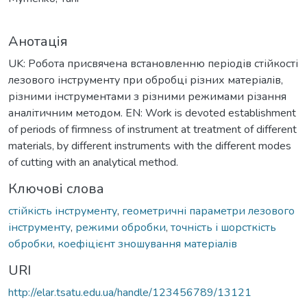
Анотація
UK: Робота присвячена встановленню періодів стійкості
лезового інструменту при обробці різних матеріалів,
різними інструментами з різними режимами різання
аналітичним методом. EN: Work is devoted establishment
of periods of firmness of instrument at treatment of different
materials, by different instruments with the different modes
of cutting with an analytical method.
Ключові слова
стійкість інструменту
,
геометричні параметри лезового
інструменту
,
режими обробки
,
точність і шорсткість
обробки
,
коефіцієнт зношування матеріалів
URI
http://elar.tsatu.edu.ua/handle/123456789/13121