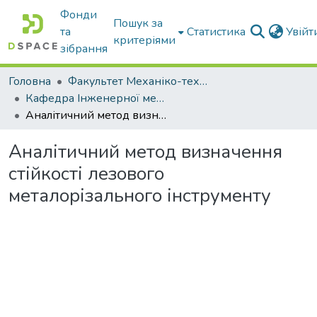
Фонди
Пошук за
та
Статистика
Увій
критеріями
зібрання
Головна
Факультет Механіко-технологічний
Кафедра Інженерної механіки та комп'ютерного проектування
Аналітичний метод визначення стійкості лезового металорізального інструменту
Аналітичний метод визначення
стійкості лезового
металорізального інструменту