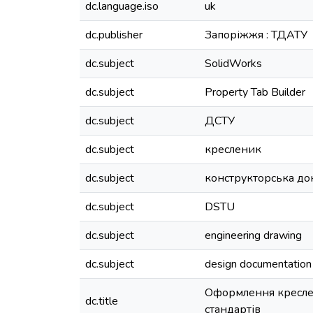
dc.language.iso
uk
dc.publisher
Запоріжжя : ТДАТУ
dc.subject
SolidWorks
dc.subject
Property Tab Builder
dc.subject
ДСТУ
dc.subject
кресленик
dc.subject
конструкторська до
dc.subject
DSTU
dc.subject
engineering drawing
dc.subject
design documentation
Оформлення креслен
dc.title
стандартів