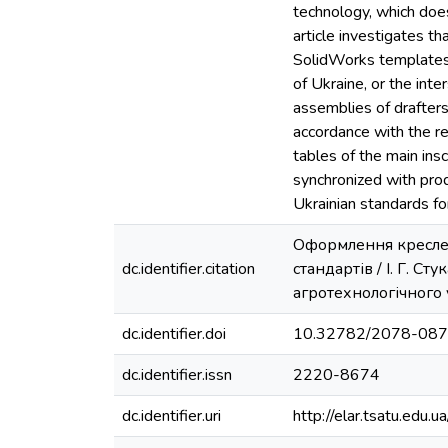
technology, which does
article investigates t
SolidWorks templates,
of Ukraine, or the int
assemblies of drafters
accordance with the re
tables of the main ins
synchronized with prod
Ukrainian standards f
Оформлення креслен
dc.identifier.citation
стандартів / І. Г. Ст
агротехнологічного у
dc.identifier.doi
10.32782/2078-08
dc.identifier.issn
2220-8674
dc.identifier.uri
http://elar.tsatu.ed