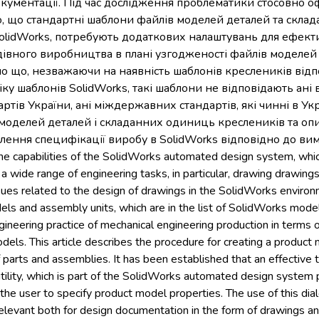
окументації. Під час дослідження проблематики стосовно 
, що стандартні шаблони файлів моделей деталей та склада
olidWorks, потребують додаткових налаштувань для ефект
івного виробництва в плані узгодженості файлів моделей
 що, незважаючи на наявність шаблонів креслеників відп
ку шаблонів SolidWorks, такі шаблони не відповідають ані
тів України, ані міждержавних стандартів, які чинні в Укра
моделей деталей і складанних одиниць креслеників та опи
ення специфікації виробу в SolidWorks відповідно до вимо
the capabilities of the SolidWorks automated design system, w
a wide range of engineering tasks, in particular, drawing drawing
sues related to the design of drawings in the SolidWorks environm
ls and assembly units, which are in the list of SolidWorks model 
ngineering practice of mechanical engineering production in terms 
dels. This article describes the procedure for creating a product 
parts and assemblies. It has been established that an effective t
tility, which is part of the SolidWorks automated design system p
the user to specify product model properties. The use of this dia
elevant both for design documentation in the form of drawings an