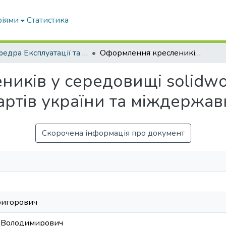
ріями
Статистика
Кафедра Експлуатації та технічного сервісу машин
Оформлення креслеників у середовищі solidworks відповідно до національних стандартів україни та міждержавних стандартів
иків у середовищі solidwo
ртів україни та міждержав
Скорочена інформація про документ
ригорович
с Володимирович