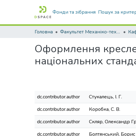
Фонди та зібрання
Пошук за крите
Головна
Факультет Механіко-технологічний
Оформлення креслен
національних станда
dc.contributor.author
Стукалець, І. Г.
dc.contributor.author
Коробка, С. В.
dc.contributor.author
Скляр, Олександр Г
dc.contributor.author
Болтянський, Бори