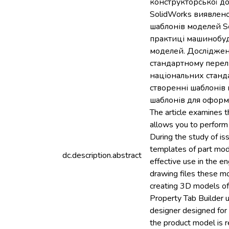
конструкторської д
SolidWorks виявлено
шаблонів моделей S
практиці машинобуд
моделей. Досліджено
стандартному перелі
національних стандар
створенні шаблонів 
шаблонів для оформл
The article examines 
allows you to perform 
During the study of is
templates of part mode
dc.description.abstract
effective use in the e
drawing files these mo
creating 3D models of 
Property Tab Builder u
designer designed for 
the product model is r