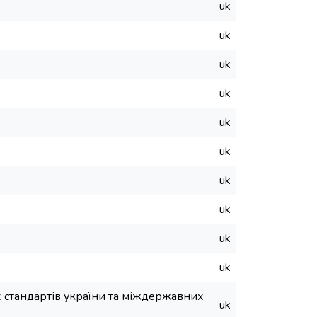
uk
uk
uk
uk
uk
uk
uk
uk
uk
uk
 стандартів україни та міждержавних
uk