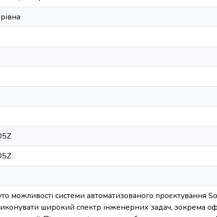
орівна
05Z
05Z
нуто можливості системи автоматизованого проєктування So
 виконувати широкий спектр інженерних задач, зокрема о