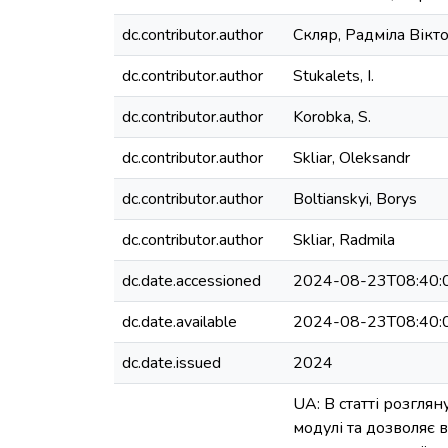
dc.contributor.author
Скляр, Радміла Вікт
dc.contributor.author
Stukalets, I.
dc.contributor.author
Korobka, S.
dc.contributor.author
Sklіar, Oleksandr
dc.contributor.author
Boltianskyi, Borys
dc.contributor.author
Sklіar, Radmila
dc.date.accessioned
2024-08-23T08:40:
dc.date.available
2024-08-23T08:40:
dc.date.issued
2024
UA: В статті розгля
модулі та дозволяє