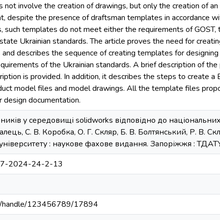
 not involve the creation of drawings, but only the creation of an
hat, despite the presence of draftsman templates in accordance wi
 such templates do not meet either the requirements of GOST, t
erstate Ukrainian standards. The article proves the need for creat
 and describes the sequence of creating templates for designing 
quirements of the Ukrainian standards. A brief description of the 
cription is provided. In addition, it describes the steps to creat
uct model files and model drawings. All the template files propo
or design documentation.
иків у середовищі solidworks відповідно до національних
укалець, С. В. Коробка, О. Г. Скляр, Б. В. Болтянський, Р. В.
ніверситету : наукове фахове видання. Запоріжжя : ТДАТУ, 
77-2024-24-2-13
u.ua/handle/123456789/17894