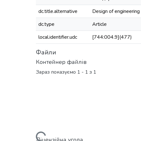
dc.title.alternative
Design of engineering 
dc.type
Article
local.identifier.udc
[744:004.9](477)
Файли
Контейнер файлів
Зараз показуємо
1 - 1 з 1
Вантажиться...
Ліцензійна угода