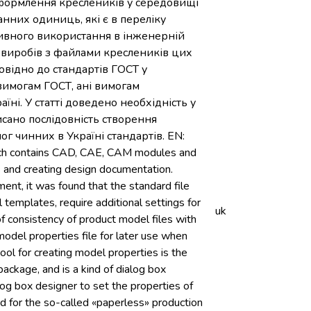
оформлення креслеників у середовищі
нних одиниць, які є в переліку
ивного використання в інженерній
 виробів з файлами креслеників цих
овідно до стандартів ГОСТ у
 вимогам ГОСТ, ані вимогам
їні. У статті доведено необхідність у
сано послідовність створення
г чинних в Україні стандартів. EN:
hich contains CAD, CAE, CAM modules and
s and creating design documentation.
ent, it was found that the standard file
templates, require additional settings for
uk
of consistency of product model files with
model properties file for later use when
ool for creating model properties is the
ackage, and is a kind of dialog box
log box designer to set the properties of
d for the so-called «paperless» production