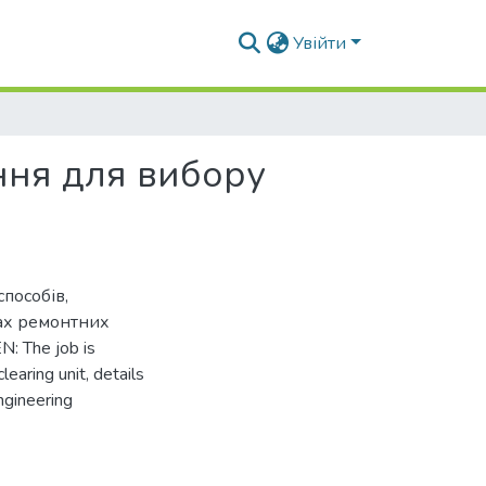
Увійти
ння для вибору
пособів,
вах ремонтних
 The job is
earing unit, details
ngineering