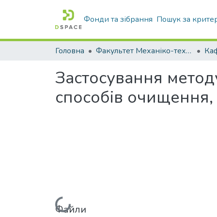
Фонди та зібрання
Пошук за крите
Головна
Факультет Механіко-технологічний
Застосування метод
способів очищення,
Файли