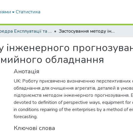
ріями
Статистика
Кафедра Експлуатації та технічного сервісу машин
Застосування методу інженерного прогнозування для вибору способів очищення, мийного обладнання
у інженерного прогнозува
 мийного обладнання
Анотація
UK: Роботу присвячено визначенню перспективних с
обладнання для очищення агрегатів, деталей в умо
підприємств методом інженерного прогнозування. EN:
devoted to definition of perspective ways, equipment for cl
in conditions repairing of the enterprises by a method of e
forecasting.
Ключові слова