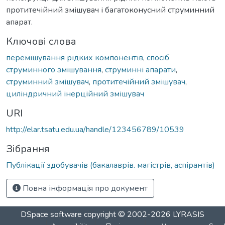
протитечійний змішувач і багатоконусний струминний
апарат.
Ключові слова
перемішування рідких компонентів
,
спосіб
струминного змішування
,
струминні апарати
,
струминний змішувач
,
протитечійний змішувач
,
циліндричний інерційний змішувач
URI
http://elar.tsatu.edu.ua/handle/123456789/10539
Зібрання
Публікації здобувачів (бакалаврів. магістрів, аспірантів)
Повна інформація про документ
DSpace software
copyright © 2002-2026
LYRASIS