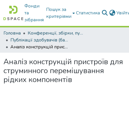
Фонди
Пошук за
та
Статистика
Увій
критеріями
зібрання
Головна
Конференції, збірки, публікації молодих вчених і здобувачів : магістрів, бакалаврів, аспірантів.
Публікації здобувачів (бакалаврів. магістрів, аспірантів)
Аналіз конструкцій пристроїв для струминного перемішування рідких компонентів
Аналіз конструкцій пристроїв для
струминного перемішування
рідких компонентів