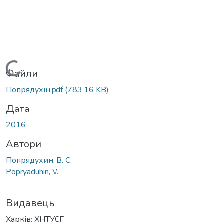
Вантажиться...
Файли
Попрядухін.pdf
(783.16 KB)
Дата
2016
Автори
Попрядухин, В. С.
Popryaduhin, V.
Видавець
Харків: ХНТУСГ