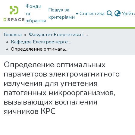
Фонди
Пошук за
та
Статистика
Увій
критеріями
зібрання
Головна
Факультет Енергетики і комп'ютерних технологій
Кафедра Електроенергетики і електротехнологій
Определение оптимальных параметров электромагнитного излучения для угнетения патогенных микроорганизмов, вызывающих воспаления яичников КРС
Определение оптимальных
параметров электромагнитного
излучения для угнетения
патогенных микроорганизмов,
вызывающих воспаления
яичников КРС