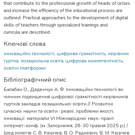
that contribute to the professional growth of heads of circles
and increase the efficiency of the educational process are
outlined. Practical approaches to the development of digital
skills of teachers through specialized trainings and
curricula are described.
Ключові слова
інноваційні технології
,
цифрова грамотність
,
керівник
гуртка
,
позашкільна освіта
,
цифрова компетентність
,
освітні платформи
Бібліографічний опис
Балабан О., Дяденчук А. Ф. Інноваційні технології як
чинник підвищення цифрової грамотності керівників
гуртків закладів позашкільної освіти // Розвиток
сучасної науки та освіти : реалії, проблеми якості,
інновації: матеріали VІ Міжнародної наук.-практ.
інтернет-конф. (м. Запоріжжя, 28-30 травня 2025 р.) /
[ред.колегія: С. В. Кюрчев, В. О. Радкевич, В. М. Кюрчев