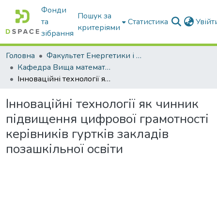
Фонди
Пошук за
та
Статистика
Увій
критеріями
зібрання
Головна
Факультет Енергетики і комп'ютерних технологій
Кафедра Вища математика та фізика
Інноваційні технології як чинник підвищення цифрової грамотності керівників гуртків закладів позашкільної освіти
Інноваційні технології як чинник
підвищення цифрової грамотності
керівників гуртків закладів
позашкільної освіти