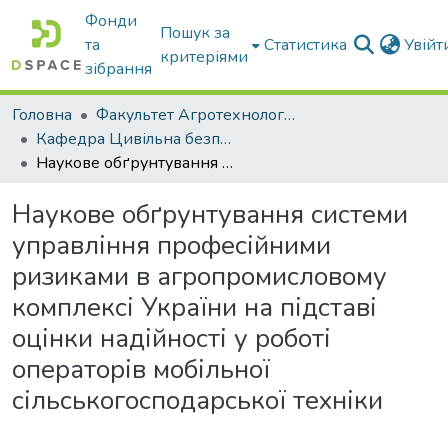
Фонди
Пошук за
та
Статистика
Увій
критеріями
зібрання
Головна
Факультет Агротехнологій та екології
Кафедра Цивільна безпека
Наукове обґрунтування системи управління професійними ризиками в агропромисловому комплексі України на підставі оцінки надійності у роботі операторів мобільної сільськогосподарської техніки
Наукове обґрунтування системи
управління професійними
ризиками в агропромисловому
комплексі України на підставі
оцінки надійності у роботі
операторів мобільної
сільськогосподарської техніки