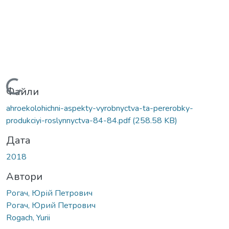
Вантажиться...
Файли
ahroekolohichni-aspekty-vyrobnyctva-ta-pererobky-
produkciyi-roslynnyctva-84-84.pdf
(258.58 KB)
Дата
2018
Автори
Рогач, Юрій Петрович
Рогач, Юрий Петрович
Rogach, Yurii