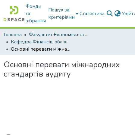
Фонди
Пошук за
та
Статистика
Увій
критеріями
зібрання
Головна
Факультет Економіки та бізнесу
Кафедра Фінансів, обліку і оподаткування
Основні переваги міжнародних стандартів аудиту
Основні переваги міжнародних
стандартів аудиту