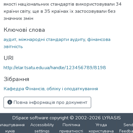
якості національних стандартів використовували 34
країни світу, ще в 35 країнах їх застосовували без
значних змін
Ключові слова
аудит
,
міжнародні стандарти аудиту
,
фінансова
звітність
URI
http://elar.tsatu.edu.ua/handle/123456789/8198
Зібрання
Кафедра Фінансів, обліку і оподаткування
Повна інформація про документ
DSpace software
copyright © 2002-2026
LYRASIS
алаштування
Accessibility
Політика
Угода
Sen
куків
settings
приватності
користувача
Feedba