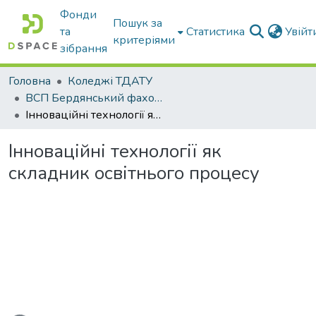
Фонди
Пошук за
та
Статистика
Увій
критеріями
зібрання
Головна
Коледжі ТДАТУ
ВСП Бердянський фаховий коледж ТДАТУ
Інноваційні технології як складник освітнього процесу
Інноваційні технології як
складник освітнього процесу