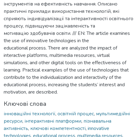
інструментів на ефективність навчання. Описано
практичні приклади використання технологій, які
сприяють індивідуалізації та інтерактивності освітнього
процесу, підвищуючи зацікавленість та
мотивацію здобувачів освіти. /// EN: The article examines
the use of innovative technologies in the
educational process. There are analyzed the impact of
interactive platforms, multimedia resources, virtual
simulations, and other digital tools on the effectiveness of
learning. Practical examples of the use of technologies that
contribute to the individualization and interactivity of the
educational process, increasing the students’ interest and
motivation, are described.
Ключові слова
інноваційні технології
,
освітній процес
,
мультимедійні
ресурси
,
інтерактивні платформи
,
пізнавальна
активність
,
ключові компетентності
,
innovative
technologies
,
educational process
,
multimedia resources
,