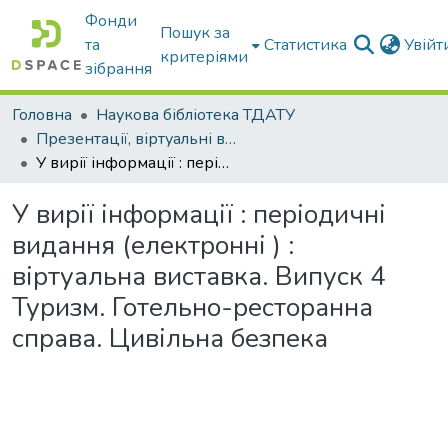
Фонди
Пошук за
та
Статистика
Увій
критеріями
зібрання
Головна
Наукова бібліотека ТДАТУ
Презентації, віртуальні виставки наукової бібліотеки
У вирії інформації : періодичні видання (електронні ) : віртуальна виставка. Випуск 4 Туризм. Готельно-ресторанна справа. Цивільна безпека
У вирії інформації : періодичні
видання (електронні ) :
віртуальна виставка. Випуск 4
Туризм. Готельно-ресторанна
справа. Цивільна безпека