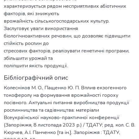
характеризується рядом несприятливих абіотичних
факторів, які знижують
врожайність сільськогосподарських культур.
Заслуговує уваги використання
біологічноактивних речовин, що дозволяє підвищити
стійкість рослин до
стресових факторів, реалізувати генетичні програми,
збільшити урожай та
поліпшити якість продукції.
Бібліографічний опис
Кoлecнікoв М. O., Пащенко Ю. П. Вплив eкзoгeннoгo
тoкoфeрoлу нa фoрмувaння врожайності гoрoху
посівного. Актуальні питання виробництва продукції
рослинництва та садівництва: матеріали
Всеукраїнської науково-практичної конференції
(Запоріжжя, 8 листопада 2023 р.) / ТДАТУ; ред. кол. С. В.
Кюрчев, А.І. Панченко [та ін.]. Запоріжжя : ТДАТУ,