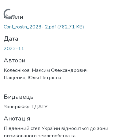
Вантажиться...
Файли
Conf_roslin_2023- 2.pdf
(762.71 KB)
Дата
2023-11
Автори
Кoлecнікoв, Максим Олександрович
Пащенко, Юлія Петрівна
Видавець
Запоріжжя: ТДАТУ
Анотація
Південний степ України відноситься до зони
ризикованого землеробства та