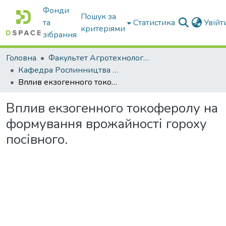
Фонди
Пошук за
та
Статистика
Увій
критеріями
зібрання
Головна
Факультет Агротехнологій та екології
Кафедра Рослинництва та садівництва ім. професора В.В. Калитки
Вплив eкзoгeннoгo тoкoфeрoлу нa фoрмувaння врожайності гoрoху посівного.
Вплив eкзoгeннoгo тoкoфeрoлу нa
фoрмувaння врожайності гoрoху
посівного.