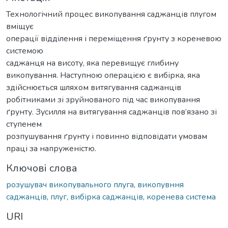
Технологічний процес викопування саджанців плугом
вміщує
операції відділення і переміщення ґрунту з кореневою
системою
саджанця на висоту, яка перевищує глибину
викопування. Наступною операцією є вибірка, яка
здійснюється шляхом витягування саджанців
робітниками зі зруйнованого під час викопування
ґрунту. Зусилля на витягування саджанців пов’язано зі
ступенем
розпушування ґрунту і повинно відповідати умовам
праці за напруженістю.
Ключові слова
розушувач викопувального плуга
,
викопувння
саджанців
,
плуг
,
вибірка саджанців
,
коренева система
URI