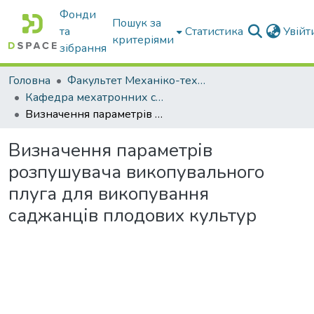
Фонди
Пошук за
та
Статистика
Увій
критеріями
зібрання
Головна
Факультет Механіко-технологічний
Кафедра мехатронних систем тракторів та сільскогосподарських машин
Визначення параметрів розпушувача викопувального плуга для викопування саджанців плодових культур
Визначення параметрів
розпушувача викопувального
плуга для викопування
саджанців плодових культур