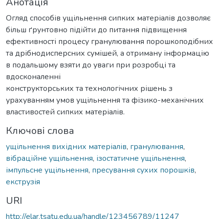
Анотація
Огляд способів ущільнення сипких матеріалів дозволяє
більш ґрунтовно підійти до питання підвищення
ефективності процесу гранулювання порошкоподібних
та дрібнодисперсних сумішей, а отриману інформацію
в подальшому взяти до уваги при розробці та
вдосконаленні
конструкторських та технологічних рішень з
урахуванням умов ущільнення та фізико-механічних
властивостей сипких матеріалів.
Ключові слова
ущільнення вихідних матеріалів
,
гранулювання
,
вібраційне ущільнення
,
ізостатичне ущільнення
,
імпульсне ущільнення
,
пресування сухих порошків
,
екструзія
URI
http://elar.tsatu.edu.ua/handle/123456789/11247