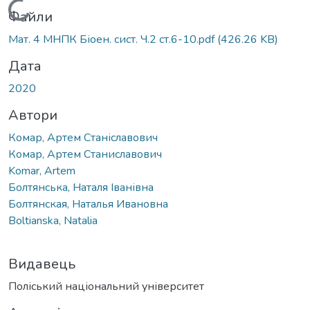
Вантажиться...
Файли
Мат. 4 МНПК Біоен. сист. Ч.2 ст.6-10.pdf
(426.26 KB)
Дата
2020
Автори
Комар, Артем Станіславович
Комар, Артем Станиславович
Komar, Artem
Болтянська, Наталя Іванівна
Болтянская, Наталья Ивановна
Boltianska, Natalia
Видавець
Поліський національний університет