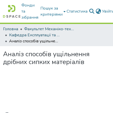
Фонди
Пошук за
та
Статистика
Увій
критеріями
зібрання
Головна
Факультет Механіко-технологічний
Кафедра Експлуатації та технічного сервісу машин
Аналіз способів ущільнення дрібних сипких матеріалів
Аналіз способів ущільнення
дрібних сипких матеріалів