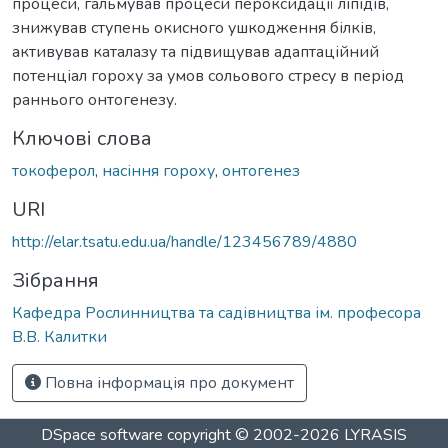
процеси, гальмував процеси пероксидації ліпідів,
знижував ступень окисного ушкодження білків,
активував каталазу та підвищував адаптаційний
потенціал гороху за умов сольового стресу в період
раннього онтогенезу.
Ключові слова
токоферол
,
насіння гороху
,
онтогенез
URI
http://elar.tsatu.edu.ua/handle/123456789/4880
Зібрання
Кафедра Рослинництва та садівництва ім. професора
В.В. Калитки
Повна інформація про документ
DSpace software
copyright © 2002-2026
LYRASIS