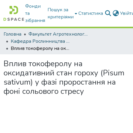
Фонди
Пошук за
та
Статистика
Увій
критеріями
зібрання
Головна
Факультет Агротехнологій та екології
Кафедра Рослинництва та садівництва ім. професора В.В. Калитки
Вплив токоферолу на оксидативний стан гороху (Pisum sativum) у фазі проростання на фоні сольового стресу
Вплив токоферолу на
оксидативний стан гороху (Pisum
sativum) у фазі проростання на
фоні сольового стресу