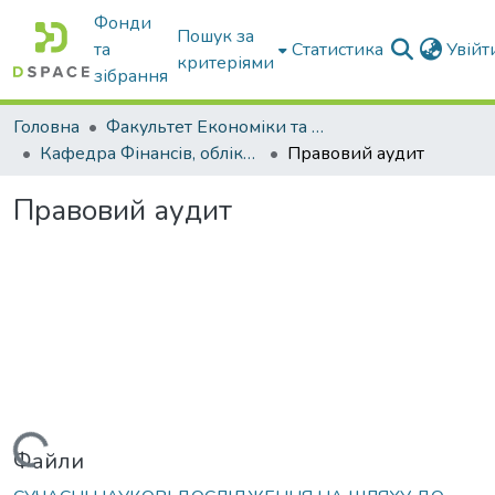
Фонди
Пошук за
та
Статистика
Увій
критеріями
зібрання
Головна
Факультет Економіки та бізнесу
Кафедра Фінансів, обліку і оподаткування
Правовий аудит
Правовий аудит
Вантажиться...
Файли