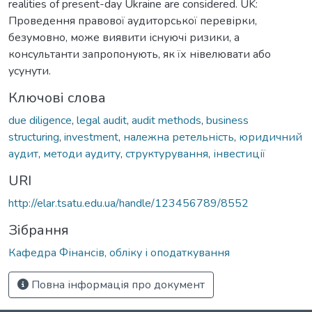
realities of present-day Ukraine are considered. UK:
Проведення правової аудиторської перевірки,
безумовно, може виявити існуючі ризики, а
консультанти запропонують, як їх нівелювати або
усунути.
Ключові слова
due diligence
,
legal audit
,
audit methods
,
business
structuring
,
investment
,
належна ретельність
,
юридичний
аудит
,
методи аудиту
,
структурування
,
інвестиції
URI
http://elar.tsatu.edu.ua/handle/123456789/8552
Зібрання
Кафедра Фінансів, обліку і оподаткування
Повна інформація про документ