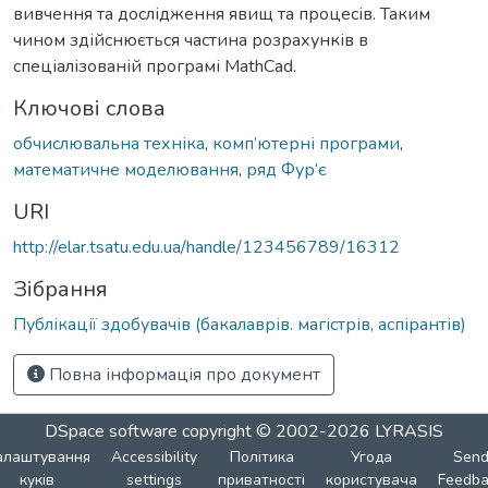
вивчення та дослідження явищ та процесів. Таким
чином здійснюється частина розрахунків в
спеціалізованій програмі MathCad.
Ключові слова
обчислювальна техніка
,
комп’ютерні програми
,
математичне моделювання
,
ряд Фур’є
URI
http://elar.tsatu.edu.ua/handle/123456789/16312
Зібрання
Публікації здобувачів (бакалаврів. магістрів, аспірантів)
Повна інформація про документ
DSpace software
copyright © 2002-2026
LYRASIS
алаштування
Accessibility
Політика
Угода
Sen
куків
settings
приватності
користувача
Feedba