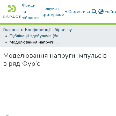
Фонди
Пошук за
та
Статистика
Увій
критеріями
зібрання
Головна
Конференції, збірки, публікації молодих вчених і здобувачів : магістрів, бакалаврів, аспірантів.
Публікації здобувачів (бакалаврів. магістрів, аспірантів)
Моделювання напруги імпульсів в ряд Фур’є
Моделювання напруги імпульсів
в ряд Фур’є
ажиться...