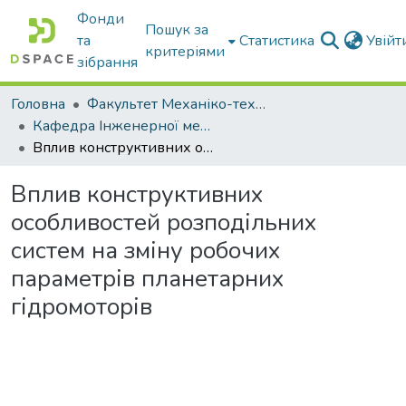
Фонди
Пошук за
та
Статистика
Увій
критеріями
зібрання
Головна
Факультет Механіко-технологічний
Кафедра Інженерної механіки та комп'ютерного проектування
Вплив конструктивних особливостей розподільних систем на зміну робочих параметрів планетарних гідромоторів
Вплив конструктивних
особливостей розподільних
систем на зміну робочих
параметрів планетарних
гідромоторів