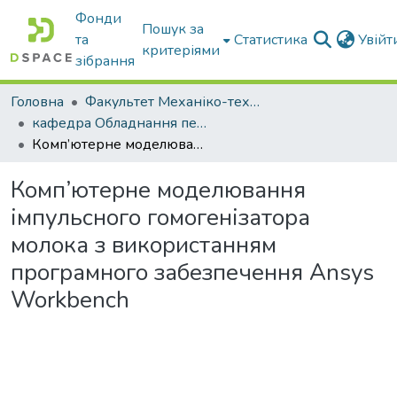
Фонди
Пошук за
та
Статистика
Увій
критеріями
зібрання
Головна
Факультет Механіко-технологічний
кафедра Обладнання переробних і харчових виробництв ім. професора Ф.Ю. Ялпачика
Комп’ютерне моделювання імпульсного гомогенізатора молока з використанням програмного забезпечення Ansys Workbench
Комп’ютерне моделювання
імпульсного гомогенізатора
молока з використанням
програмного забезпечення Ansys
Workbench