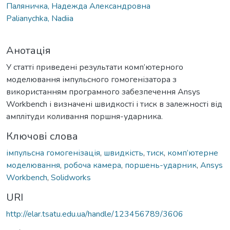
Паляничка, Надежда Александровна
Palianychka, Nadiia
Анотація
У статті приведені результати комп’ютерного
моделювання імпульсного гомогенізатора з
використанням програмного забезпечення Ansys
Workbench і визначені швидкості і тиск в залежності від
амплітуди коливання поршня-ударника.
Ключові слова
імпульсна гомогенізація
,
швидкість
,
тиск
,
комп’ютерне
моделювання
,
робоча камера
,
поршень-ударник
,
Ansys
Workbench
,
Solidworks
URI
http://elar.tsatu.edu.ua/handle/123456789/3606