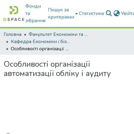
Фонди
Пошук за
та
Статистика
Увій
критеріями
зібрання
Головна
Факультет Економіки та бізнесу
Кафедра Економіки і бізнесу
Особливості організації автоматизації обліку і аудиту
Особливості організації
автоматизації обліку і аудиту