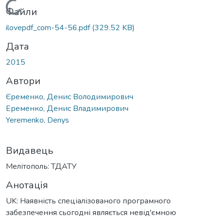
Вантажиться...
Файли
ilovepdf_com-54-56.pdf
(329.52 KB)
Дата
2015
Автори
Єременко, Денис Володимирович
Еременко, Денис Владимирович
Yeremenko, Denys
Видавець
Мелітополь: ТДАТУ
Анотація
UK: Наявність спеціалізованого програмного
забезпечення сьогодні являється невід'ємною