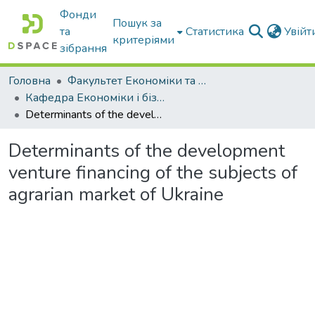
Фонди
Пошук за
та
Статистика
Увій
критеріями
зібрання
Головна
Факультет Економіки та бізнесу
Кафедра Економіки і бізнесу
Determinants of the development venture financing of the subjects of agrarian market of Ukraine
Determinants of the development
venture financing of the subjects of
agrarian market of Ukraine