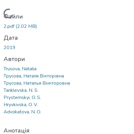
Вантажиться...
Файли
2.pdf
(2.02 MB)
Дата
2019
Автори
Trusova, Natalia
Трусова, Наталя Вікторівна
Трусова, Наталья Викторовна
Tanklevska, N. S.
Prystеmskyi, O. S.
Hryvkivska, O. V.
Advokatova, N. O.
Анотація