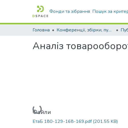
Фонди та зібрання
Пошук за крите
Головна
Конференції, збірки, публікації молодих вчених і здобувачів : магістрів, бакалаврів, аспірантів.
Аналіз товарооборо
Вантажиться...
Файли
ЕтаБ 180-129-168-169.pdf
(201.55 KB)