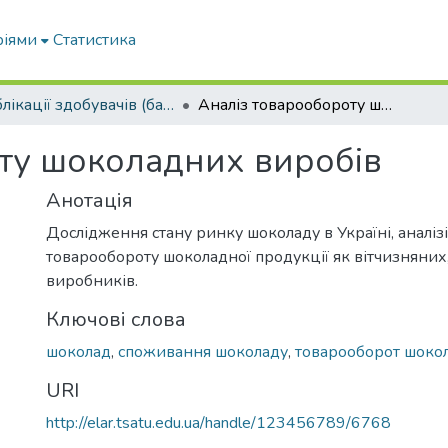
ріями
Статистика
Публікації здобувачів (бакалаврів. магістрів, аспірантів)
Аналіз товарообороту шоколадних виробів
ту шоколадних виробів
Анотація
Дослідження стану ринку шоколаду в Україні, аналіз
товарообороту шоколадної продукції як вітчизняних,
виробників.
Ключові слова
шоколад
,
споживання шоколаду
,
товарооборот шокол
URI
http://elar.tsatu.edu.ua/handle/123456789/6768