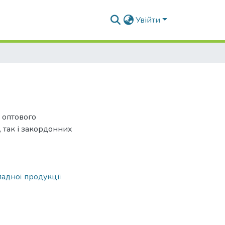
Увійти
і оптового
 так і закордонних
адної продукції