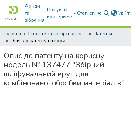
Фонди
Пошук за
та
Статистика
Увій
критеріями
зібрання
Головна
Патенти та авторські свідоцтва
Патенти
Опис до патенту на корисну модель № 137477 "Збірний шліфувальний круг для комбінованої обробки матеріалів"
Опис до патенту на корисну
модель № 137477 "Збірний
шліфувальний круг для
комбінованої обробки матеріалів"