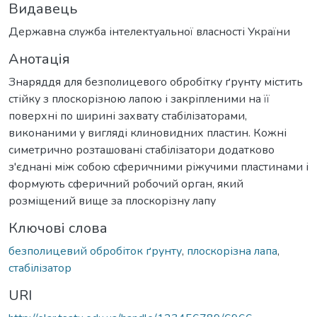
Видавець
Державна служба інтелектуальної власності України
Анотація
Знаряддя для безполицевого обробітку ґрунту містить
стійку з плоскорізною лапою і закріпленими на її
поверхні по ширині захвату стабілізаторами,
виконаними у вигляді клиновидних пластин. Кожні
симетрично розташовані стабілізатори додатково
з'єднані між собою сферичними ріжучими пластинами і
формують сферичний робочий орган, який
розміщений вище за плоскорізну лапу
Ключові слова
безполицевий обробіток ґрунту
,
плоскорізна лапа
,
стабілізатор
URI