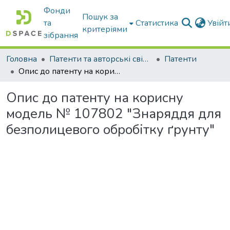
Фонди
Пошук за
та
Статистика
Увій
критеріями
зібрання
Головна
Патенти та авторські свідоцтва
Патенти
Опис до патенту на корисну модель № 107802 "Знаряддя для безполицевого обробітку ґрунту"
Опис до патенту на корисну
модель № 107802 "Знаряддя для
безполицевого обробітку ґрунту"
Вантажиться...