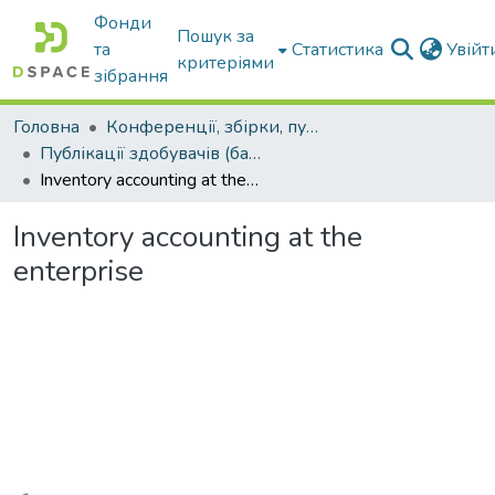
Фонди
Пошук за
та
Статистика
Увій
критеріями
зібрання
Головна
Конференції, збірки, публікації молодих вчених і здобувачів : магістрів, бакалаврів, аспірантів.
Публікації здобувачів (бакалаврів. магістрів, аспірантів)
Inventory accounting at the enterprise
Inventory accounting at the
enterprise