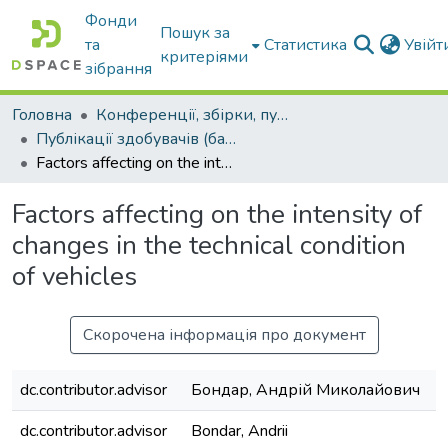
Фонди
Пошук за
та
Статистика
Увій
критеріями
зібрання
Головна
Конференції, збірки, публікації молодих вчених і здобувачів : магістрів, бакалаврів, аспірантів.
Публікації здобувачів (бакалаврів. магістрів, аспірантів)
Factors affecting on the intensity of changes in the technical condition of vehicles
Factors affecting on the intensity of
changes in the technical condition
of vehicles
Скорочена інформація про документ
dc.contributor.advisor
Бондар, Андрій Миколайович
dc.contributor.advisor
Bondar, Andrii