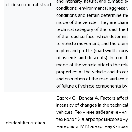
and intensity, natural and climatic, se
dc.description.abstract
conditions, environmental aggressiv
conditions and terrain determine the 
mode of the vehicle. They are charact
technical category of the road, the ty
of the road surface, which determine 
to vehicle movement, and the elemen
in plan and profile (road width, curvat
of ascents and descents). In turn, the
mode of the vehicle affects the reliab
properties of the vehicle and its co
and disruption of the road surface inc
of failure of vehicle components by 1
Egorov О., Bondar A. Factors affecti
intensity of changes in the technical c
vehicles. Технічне забезпечення 
технологій в агропромисловому ко
dc.identifier.citation
матеріали IV Міжнар. наук.-практ.