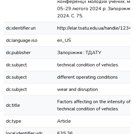
конференції молодих учених, м. 
05-29 лютого 2024 р. Запоріжжя 
2024. С. 75.
dc.identifier.uri
http://elar.tsatu.edu.ua/handle/12
dc.language.iso
en_US
dc.publisher
Запоріжжя : ТДАТУ
dc.subject
technical condition of vehicles
dc.subject
different operating conditions
dc.subject
wear and disruption
Factors affecting on the intensity of 
dc.title
technical condition of vehicles
dc.type
Article
local.identifier.udc
635.36