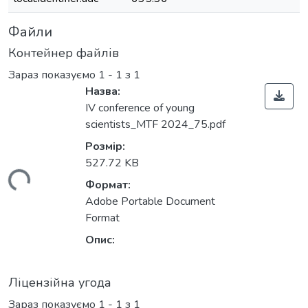
Файли
Контейнер файлів
Зараз показуємо
1 - 1 з 1
Назва:
ІV conference of young
scientists_MTF 2024_75.pdf
Розмір:
527.72 KB
ься...
Формат:
Adobe Portable Document
Format
Опис:
Ліцензійна угода
Зараз показуємо
1 - 1 з 1