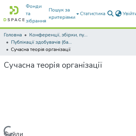
Фонди
Пошук за
та
Статистика
Увій
критеріями
зібрання
Головна
Конференції, збірки, публікації молодих вчених і здобувачів : магістрів, бакалаврів, аспірантів.
Публікації здобувачів (бакалаврів. магістрів, аспірантів)
Сучасна теорія організації
Сучасна теорія організації
Вантажиться...
Файли