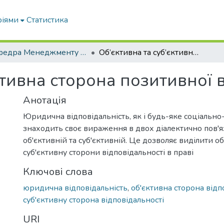
ріями
Статистика
Кафедра Менеджменту та публічного адміністрування
Об’єктивна та суб’єктивна сторона позитивної відповідальності
ктивна сторона позитивної 
Анотація
Юридична відповідальність, як і будь-яке соціальн
знаходить своє вираження в двох діалектично пов'я
об'єктивній та суб'єктивній. Це дозволяє виділити об
суб'єктивну сторони відповідальності в праві
Ключові слова
юридична відповідальність
,
об'єктивна сторона відп
суб'єктивну сторона відповідальності
URI