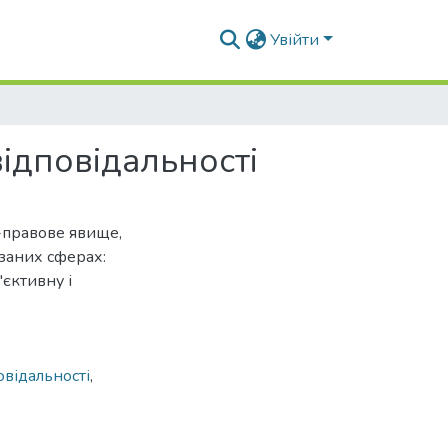
Увійти
відповідальності
о-правове явище,
заних сферах:
'єктивну і
овідальності
,