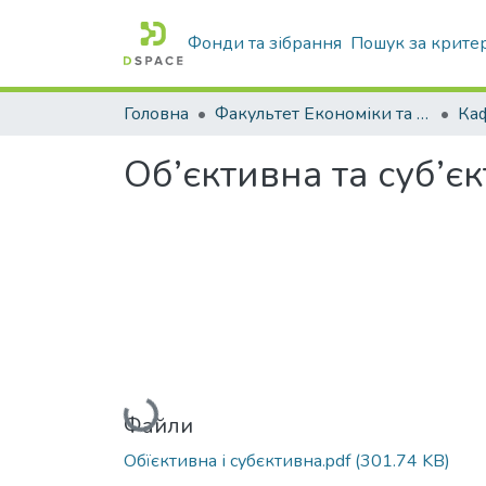
Фонди та зібрання
Пошук за крите
Головна
Факультет Економіки та бізнесу
Об’єктивна та суб’є
Вантажиться...
Файли
Обїєктивна і субєктивна.pdf
(301.74 KB)