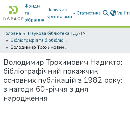
Фонди
Пошук за
та
Статистика
Увій
критеріями
зібрання
Головна
Наукова бібліотека ТДАТУ
Бібліографія та біобібліографістика вчених ТДАТУ
Володимир Трохимович Надикто: бібліографічний покажчик основних публікацій з 1982 року: з нагоди 60-річчя з дня народження
Володимир Трохимович Надикто:
бібліографічний покажчик
основних публікацій з 1982 року:
з нагоди 60-річчя з дня
народження