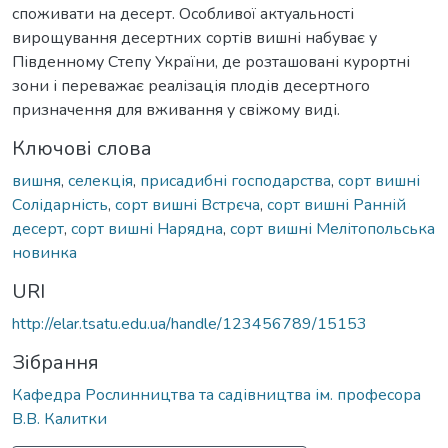
споживати на десерт. Особливої актуальності
вирощування десертних сортів вишні набуває у
Південному Степу України, де розташовані курортні
зони і переважає реалізація плодів десертного
призначення для вживання у свіжому виді.
Ключові слова
вишня
,
селекція
,
присадибні господарства
,
сорт вишні
Солідарність
,
сорт вишні Встрєча
,
сорт вишні Ранній
десерт
,
сорт вишні Нарядна
,
сорт вишні Мелітопольська
новинка
URI
http://elar.tsatu.edu.ua/handle/123456789/15153
Зібрання
Кафедра Рослинництва та садівництва ім. професора
В.В. Калитки