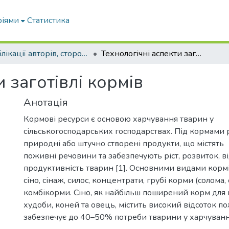
ріями
Статистика
Публікації авторів, сторонніх університету
Технологічні аспекти заготівлі кормів
 заготівлі кормів
Анотація
Кормові ресурси є основою харчування тварин у
сільськогосподарських господарствах. Під кормами 
природні або штучно створені продукти, що містять
поживні речовини та забезпечують ріст, розвиток, в
продуктивність тварин [1]. Основними видами кормі
сіно, сінаж, силос, концентрати, грубі корми (солома,
комбікорми. Сіно, як найбільш поширений корм для 
худоби, коней та овець, містить високий відсоток п
забезпечує до 40–50% потреби тварини у харчуванн