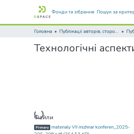
Фонди та зібрання
Пошук за крите
Головна
Публікації авторів, сторонніх університету
Технологічні аспекти
Вантажиться...
Файли
materialy VІІ mizhnar konferen_2025-
Primary