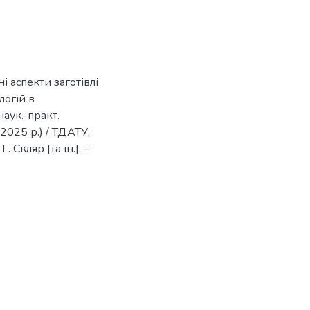
ні аспекти заготівлі
логій в
аук.-практ.
2025 р.) / ТДАТУ;
. Скляр [та ін.]. –