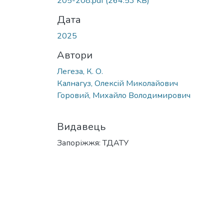
205-208.pdf
(264.53 KB)
Дата
2025
Автори
Легеза, К. О.
Калнагуз, Олексій Миколайович
Горовий, Михайло Володимирович
Видавець
Запоріжжя: ТДАТУ