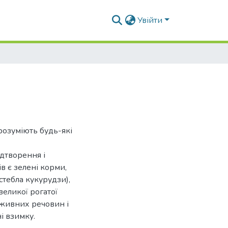
Увійти
розуміють будь-які
ідтворення і
в є зелені корми,
 стебла кукурудзи),
великої рогатої
оживних речовин і
і взимку.