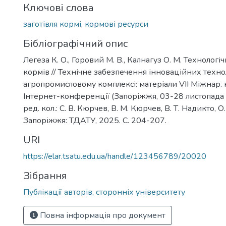
Ключові слова
заготівля кормі
,
кормові ресурси
Бібліографічний опис
Легеза К. О., Горовий М. В., Калнагуз О. М. Технологіч
кормів // Технічне забезпечення інноваційних техно
агропромисловому комплексі: матеріали VІІ Міжнар. н
Інтернет-конференції (Запоріжжя, 03-28 листопада 
ред. кол.: С. В. Кюрчев, В. М. Кюрчев, В. Т. Надикто, О. Г
Запоріжжя: ТДАТУ, 2025. С. 204-207.
URI
https://elar.tsatu.edu.ua/handle/123456789/20020
Зібрання
Публікації авторів, сторонніх університету
Повна інформація про документ