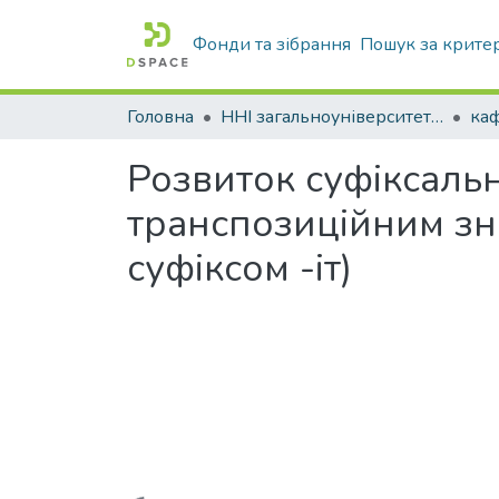
Фонди та зібрання
Пошук за крите
Головна
ННІ загальноуніверситетської підготовки
Розвиток суфіксальн
транспозиційним зн
суфіксом -іт)