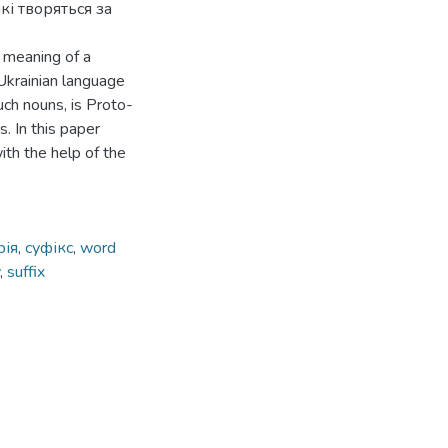
кі творяться за
 meaning of a
 Ukrainian language
uch nouns, is Proto-
. In this paper
ith the help of the
рія
,
суфікс
,
word
,
suffix