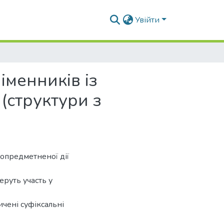
Увійти
іменників із
(структури з
опредметненої дії
еруть участь у
ичені суфіксальні