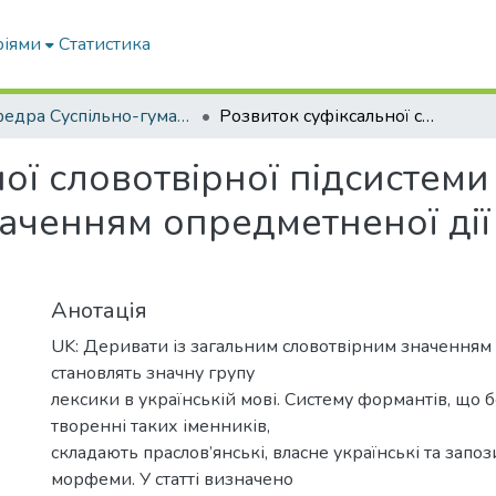
ріями
Статистика
кафедра Суспільно-гуманітарні науки
Розвиток суфіксальної словотвірної підсистеми іменників із транспозиційним значенням опредметненої дії (структури з суфіксом -іт)
ої словотвірної підсистеми 
аченням опредметненої дії 
Анотація
UK: Деривати із загальним словотвірним значенням 
становлять значну групу
лексики в українській мові. Систему формантів, що б
творенні таких іменників,
складають праслов’янські, власне українські та запоз
морфеми. У статті визначено