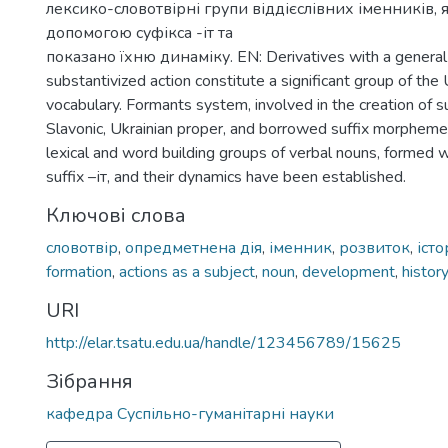
лексико-словотвірні групи віддієслівних іменників, я
допомогою суфікса -іт та
показано їхню динаміку. EN: Derivatives with a general
substantivized action constitute a significant group of the
vocabulary. Formants system, involved in the creation of s
Slavonic, Ukrainian proper, and borrowed suffix morphemes
lexical and word building groups of verbal nouns, formed w
suffix –іт, and their dynamics have been established.
Ключові слова
словотвір
,
опредметнена дія
,
іменник
,
розвиток
,
істо
formation
,
actions as a subject
,
noun
,
development
,
history
URI
http://elar.tsatu.edu.ua/handle/123456789/15625
Зібрання
кафедра Суспільно-гуманітарні науки