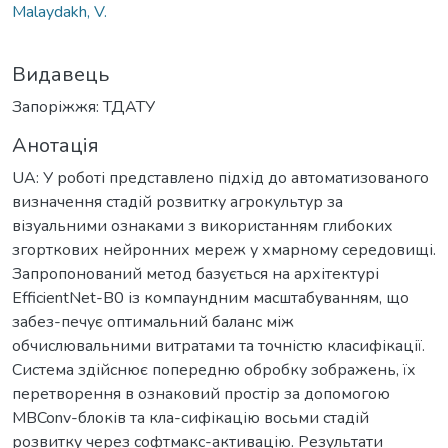
Malaydakh, V.
Видавець
Запоріжжя: ТДАТУ
Анотація
UA: У роботі представлено підхід до автоматизованого
визначення стадій розвитку агрокультур за
візуальними ознаками з використанням глибоких
згорткових нейронних мереж у хмарному середовищі.
Запропонований метод базується на архітектурі
EfficientNet-B0 із компаундним масштабуванням, що
забез-печує оптимальний баланс між
обчислювальними витратами та точністю класифікації.
Система здійснює попередню обробку зображень, їх
перетворення в ознаковий простір за допомогою
MBConv-блоків та кла-сифікацію восьми стадій
розвитку через софтмакс-активацію. Результати