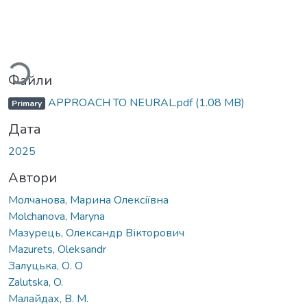
Вантажиться...
Файли
APPROACH TO NEURAL.pdf
(1.08 MB)
Primary
Дата
2025
Автори
Молчанова, Марина Олексіївна
Molchanova, Maryna
Мазурець, Олександр Вікторович
Mazurets, Oleksandr
Залуцька, О. О
Zalutska, O.
Малайдах, В. М.