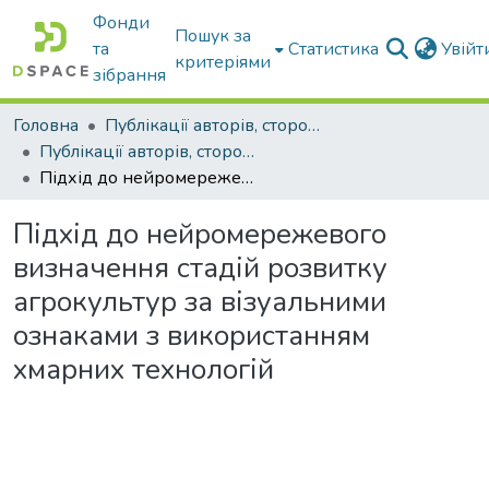
Фонди
Пошук за
та
Статистика
Увій
критеріями
зібрання
Головна
Публікації авторів, сторонніх університету
Публікації авторів, сторонніх університету
Підхід до нейромережевого визначення стадій розвитку агрокультур за візуальними ознаками з використанням хмарних технологій
Підхід до нейромережевого
визначення стадій розвитку
агрокультур за візуальними
ознаками з використанням
хмарних технологій