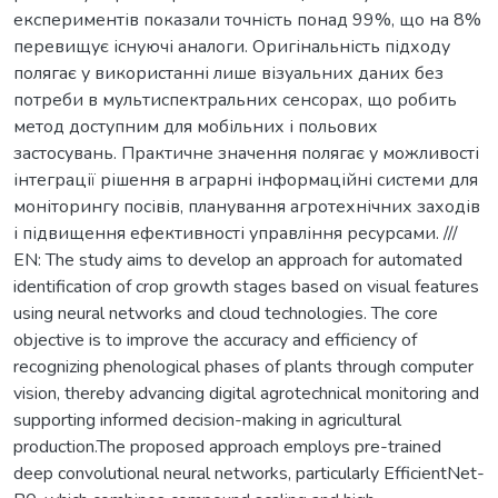
експериментів показали точність понад 99%, що на 8%
перевищує існуючі аналоги. Оригінальність підходу
полягає у використанні лише візуальних даних без
потреби в мультиспектральних сенсорах, що робить
метод доступним для мобільних і польових
застосувань. Практичне значення полягає у можливості
інтеграції рішення в аграрні інформаційні системи для
моніторингу посівів, планування агротехнічних заходів
і підвищення ефективності управління ресурсами. ///
EN: The study aims to develop an approach for automated
identification of crop growth stages based on visual features
using neural networks and cloud technologies. The core
objective is to improve the accuracy and efficiency of
recognizing phenological phases of plants through computer
vision, thereby advancing digital agrotechnical monitoring and
supporting informed decision-making in agricultural
production.The proposed approach employs pre-trained
deep convolutional neural networks, particularly EfficientNet-