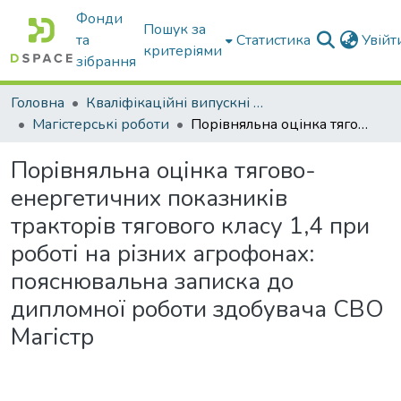
Фонди
Пошук за
та
Статистика
Увій
критеріями
зібрання
Головна
Кваліфікаційні випускні роботи бакалаврів і магістрів
Магістерські роботи
Порівняльна оцінка тягово-енергетичних показників тракторів тягового класу 1,4 при роботі на різних агрофонах: пояснювальна записка до дипломної роботи здобувача СВО Магістр
Порівняльна оцінка тягово-
енергетичних показників
тракторів тягового класу 1,4 при
роботі на різних агрофонах:
пояснювальна записка до
дипломної роботи здобувача СВО
Магістр