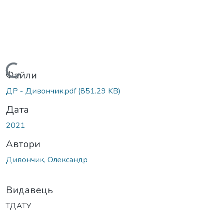
Вантажиться...
Файли
ДР - Дивончик.pdf
(851.29 KB)
Дата
2021
Автори
Дивончик, Олександр
Видавець
ТДАТУ