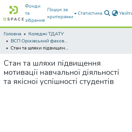
Фонди
Пошук за
та
Статистика
Увій
критеріями
зібрання
Головна
Коледжі ТДАТУ
ВСП Оріхівський фаховий коледж ТДАТУ
Стан та шляхи підвищення мотивації навчальної діяльності та якісної успішності студентів
Стан та шляхи підвищення
мотивації навчальної діяльності
та якісної успішності студентів