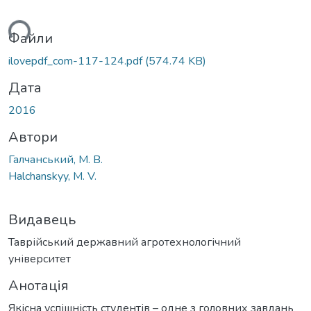
ться...
Файли
ilovepdf_com-117-124.pdf
(574.74 KB)
Дата
2016
Автори
Галчанський, М. В.
Halchanskyy, M. V.
Видавець
Таврійський державний агротехнологічний
університет
Анотація
Якісна успішність студентів – одне з головних завдань