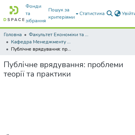
Фонди
Пошук за
та
Статистика
Увій
критеріями
зібрання
Головна
Факультет Економіки та бізнесу
Кафедра Менеджменту та публічного адміністрування
Публічне врядування: проблеми теорії та практики
Публічне врядування: проблеми
теорії та практики