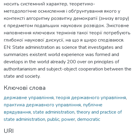
носить системний характер, теоретико-
методологічне осмислення і обґрунтування якого у
контексті алгоритму розвитку демократії (знизу вгору)
є предметом подальших наукових розвідок. Змістовне
наповнення ключових термінів такої теорії потребують
глибокої наукової дискусії, на що я щиро сподіваюся.
EN: State administration as science that investigates and
summarizes existent world experience was formed and
develops in the world already 200 over on principles of
authoritarianism and subject-object cooperation between the
state and society.
Ключові слова
державне управління
,
теорія державного управління
,
практика державного управління
,
публічне
врядування
,
state administration
,
theory and practice of
state administration
,
public
,
power
,
democratic
URI