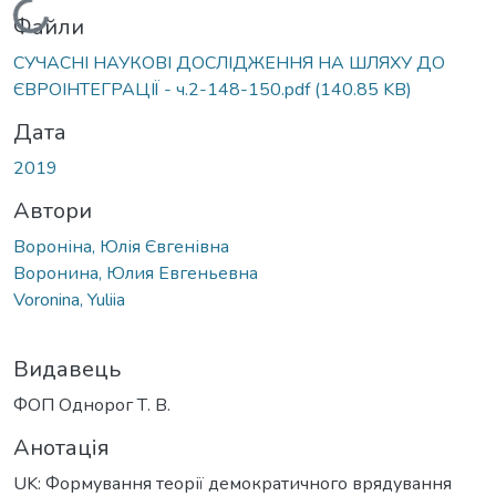
Вантажиться...
Файли
СУЧАСНІ НАУКОВІ ДОСЛІДЖЕННЯ НА ШЛЯХУ ДО
ЄВРОІНТЕГРАЦІЇ - ч.2-148-150.pdf
(140.85 KB)
Дата
2019
Автори
Вороніна, Юлія Євгенівна
Воронина, Юлия Евгеньевна
Voronina, Yuliia
Видавець
ФОП Однорог Т. В.
Анотація
UK: Формування теорії демократичного врядування