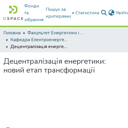
Фонди
Пошук за
та
Статистика
Увій
критеріями
зібрання
Головна
Факультет Енергетики і комп'ютерних технологій
Кафедра Електроенергетики і електротехнологій
Децентралізація енергетики: новий етап трансформації
Децентралізація енергетики:
новий етап трансформації