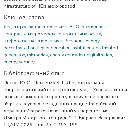
infrastructure of HEIs are proposed.
Ключові слова
децентралізація енергетики
,
ЗВО
,
розподілена
генерація
,
мікромережі
,
енергетична освіта
,
цифровізація
,
енергетична безпека
,
energy
decentralization
,
higher education institutions
,
distributed
generation
,
microgrids
,
energy education
,
digitalization
,
energy security
Бібліографічний опис
Постол Ю. О., Петренко К. Г. Децентралізація
енергетики: новий етап трансформації. Удосконалення
освітньо-виховного процесу в закладі вищої освіти:
збірник науково-методичних праць / Таврійський
державний агротехнологічний університет імені
Дмитра Моторного; гол. ред. С. В. Кюрчев. Запоріжжя :
ТДАТУ, 2026. Вип. 29. С. 193-199.