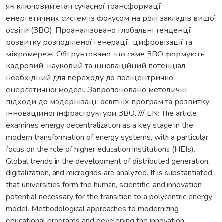
як ключовий етап сучасної трансформації
енергетичних систем із фокусом на ролі закладів вищої
освіти (ЗВО). Проаналізовано глобальні тенденції
розвитку розподіленої генерації, цифровізації та
мікромереж. Обґрунтовано, що саме ЗВО формують
кадровий, науковий та інноваційний потенціал,
необхідний для переходу до поліцентричної
енергетичної моделі. Запропоновано методичні
підходи до модернізації освітніх програм та розвитку
інноваційної інфраструктури ЗВО. /// EN: The article
examines energy decentralization as a key stage in the
modern transformation of energy systems, with a particular
focus on the role of higher education institutions (HEIs).
Global trends in the development of distributed generation,
digitalization, and microgrids are analyzed. It is substantiated
that universities form the human, scientific, and innovation
potential necessary for the transition to a polycentric energy
model. Methodological approaches to modernizing
educational programs and developing the innovation