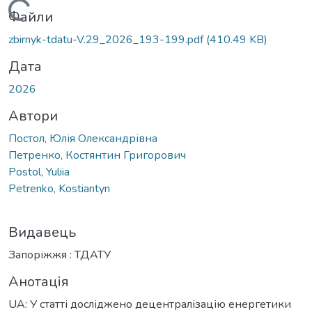
Вантажиться...
Файли
zbirnyk-tdatu-V.29_2026_193-199.pdf
(410.49 KB)
Дата
2026
Автори
Постол, Юлія Олександрівна
Петренко, Костянтин Григорович
Postol, Yuliia
Petrenko, Kostiantyn
Видавець
Запоріжжя : ТДАТУ
Анотація
UA: У статті досліджено децентралізацію енергетики