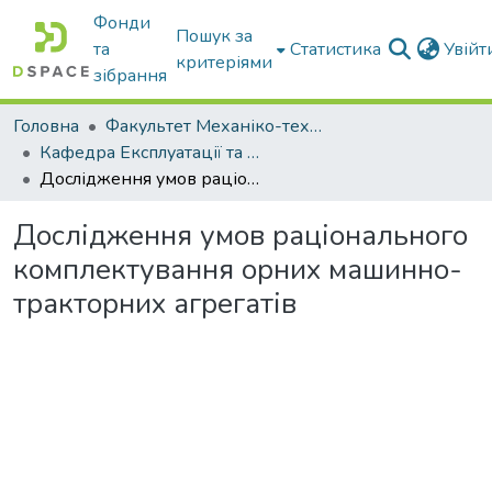
Фонди
Пошук за
та
Статистика
Увій
критеріями
зібрання
Головна
Факультет Механіко-технологічний
Кафедра Експлуатації та технічного сервісу машин
Дослідження умов раціонального комплектування орних машинно-тракторних агрегатів
Дослідження умов раціонального
комплектування орних машинно-
тракторних агрегатів